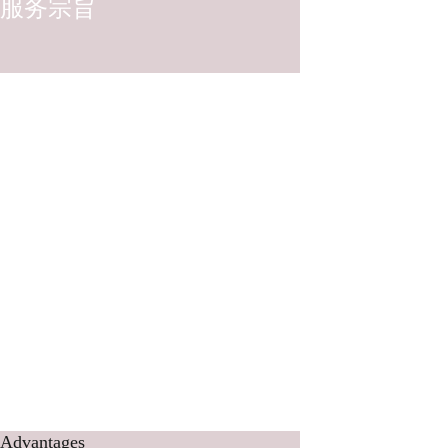
服务宗旨
防患未然、恪守诚信、维护正义、维护您的合法权益高于一切；
从效率的同时力求精益求精，考虑法律问题细致周到，以诚待人
公司合同纠纷法律专家广东律师愿携手社会各界同仁，为创造和
防患未然、恪守诚信、维护正义、维护您的合法权益高于一切；
从效率的同时力求精益求精，考虑法律问题细致周到，以诚待人
Advantages