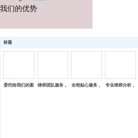
我们的优势
标题
委托给我们的案
律师团队服务，
全程贴心服务，
专业律师分析，
件，层层把关
多维度分析案情
保障高效 高质
为您做好充分
把控每一个细节
提供解决方案
完成委托的案子
预判准备